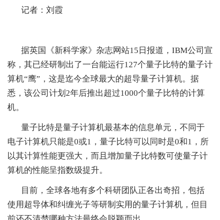
解决方案
记者：刘霞
用户中心
据英国《新科学家》杂志网站15日报道，IBM公司宣
科学研究
称，其已经研制出了一台能运行127个量子比特的量子计
算机“鹰”，这是迄今全球最大的超导量子计算机。据
人才引进
悉，该公司计划2年后推出超过1000个量子比特的计算
机。
党的建设
量子比特是量子计算机最基本的信息单元，不同于
电子计算机只能是0或1，量子比特可以同时是0和1，所
以其计算性能更强大，而且增加量子比特数可使量子计
算机的性能呈指数级提升。
目前，全球各地有多个科研团队正各出奇招，包括
使用超导体和纠缠光子等研制实用的量子计算机，但目
前还不清楚哪种方法最终会脱颖而出。