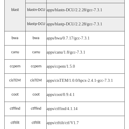
blast
blastn-DCU
apps/blastn-DCU/2.2.28/gcc-7.3.1
blastp-DCU
apps/blastp-DCU/2.2.28/gcc-7.3.1
bwa
bwa
apps/bwa/0.7.17/gcc-7.3.1
canu
canu
apps/canu/1.8/gcc-7.3.1
ccpem
ccpem
apps/ccpem/1.5.0
cisTEM
cisTEM
apps/cisTEM/1.0.0/hpcx-2.4.1-gcc-7.3.1
coot
coot
apps/coot/0.9.4.1
ctffind
ctffind
apps/ctffind/4.1.14
ctftilt
ctftilt
apps/ctftilt/ctf/V1.7