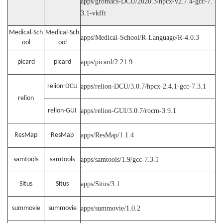
apps/gromacs-DCU/2020.3/hpcx-v2.7.4-gcc-7.
3.1-vkfft
Medical-Sch
Medical-Sch
apps/Medical-School/R-Language/R-4.0.3
ool
ool
picard
picard
apps/picard/2.21.9
relion-DCU
apps/relion-DCU/3.0.7/hpcx-2.4.1-gcc-7.3.1
relion
relion-GUI
apps/relion-GUI/3.0.7/rocm-3.9.1
ResMap
ResMap
apps/ResMap/1.1.4
samtools
samtools
apps/samtools/1.9/gcc-7.3.1
Situs
Situs
apps/Situs/3.1
summovie
summovie
apps/summovie/1.0.2