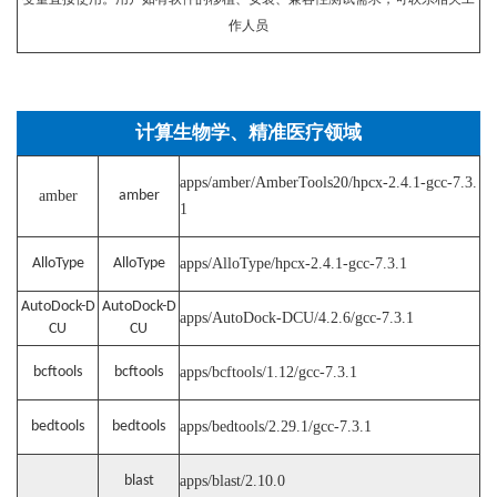
作人员
计算生物学、精准医疗领域
apps/amber/AmberTools20/hpcx-2.4.1-gcc-7.3.
amber
amber
1
AlloType
AlloType
apps/AlloType/hpcx-2.4.1-gcc-7.3.1
AutoDock-D
AutoDock-D
apps/AutoDock-DCU/4.2.6/gcc-7.3.1
CU
CU
bcftools
bcftools
apps/bcftools/1.12/gcc-7.3.1
bedtools
bedtools
apps/bedtools/2.29.1/gcc-7.3.1
blast
apps/blast/2.10.0