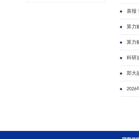
喜报
算力
郑大
20