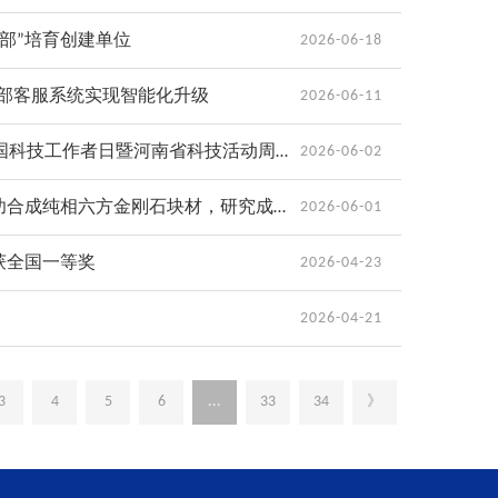
部”培育创建单位
2026-06-18
部客服系统实现智能化升级
2026-06-11
算力赋能新时代，科普点亮强国梦丨郑州超算中心圆满举办2026年全国科技工作者日暨河南省科技活动周系列活动
2026-06-02
科研速递丨“嵩山”超级计算机助力郑州大学金刚石材料与器件团队成功合成纯相六方金刚石块材，研究成果荣登国际学术期刊《自然》（Nature）
2026-06-01
获全国一等奖
2026-04-23
2026-04-21
3
4
5
6
...
33
34
》