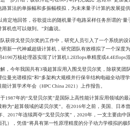
电路算法的单振幅和多振幅模拟，为未来量子计算的发展提
以肯定地回答，谷歌提出的随机量子电路采样任务所谓的‘量
计算机也可以做到。”刘鑫说。
团队获得戈登贝尔奖的工作中，研究人员引入了一个系统的设
用新一代神威超级计算机，研究团队有效模拟了一个深度为10x1
4190万核处理器实现了计算机1.2Eflops单精度或4.4Eflo
了解，今年我国共有3项超算应用入围戈登贝尔奖，除获奖团
理位曼光谱模拟”和“多架构大规模并行保辛结构电磁全动理学等
能计算学术年会（HPC China 2021）上作报告。
于1987年的“戈登贝尔奖”是国际上高性能计算应用领域
被称为“超算领域的诺贝尔奖”。在2016年之前，美国、日本
6年、2017年连续两夺“戈登贝尔奖”，2020年，一支主要
面孔），凭借“将具有第一性原理精度的分子动力学模拟的极限