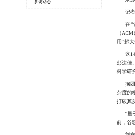
参访动态
记
在当
（AC
用“超大
这
彭达佳
科学研
据团
杂度的
打破其
“
前，谷
刘鑫