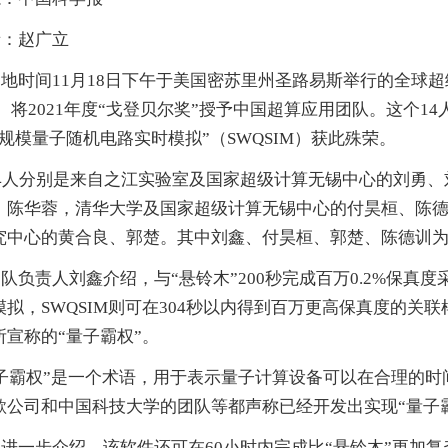
者：赵广立
地时间11月18日下午于美国密苏里州圣路易斯举行的全球超
M）将2021年度“戈登贝尔奖”授予中国超算应用团队。这个
规模量子随机电路实时模拟”（SWQSIM）获此殊荣。
14人分别是来自之江实验室及国家超级计算无锡中心的刘勇
、陈华蓉，清华大学及国家超级计算无锡中心的付昊桓、陈
究中心的黄合良、郭楚。其中刘鑫、付昊桓、郭楚、陈德训
队负责人刘鑫介绍，与“悬铃木”200秒完成百万0.2%保真
模拟，SWQSIM则可在304秒以内得到百万更高保真度的
所宣称的“量子霸权”。
量子霸权”是一个术语，用于表示量子计算设备可以在合理的
歌公司和中国科技大学的团队等都声称已经开发出实现“量子
进一步介绍，该软件还可在60小时内完成比“悬铃木”更加复杂的