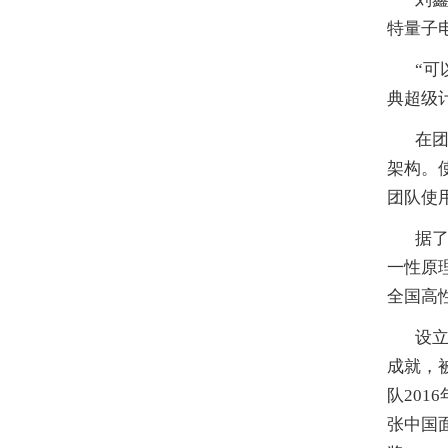
特量子
“可
典超级
在
架构。使
团队使用
据
一性原
全国高性
设立
成就，
队201
张中国