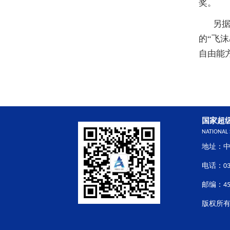
奖。
另据
的“飞
自由能
国家超
NATIONAL
地址：中
电话：037
邮编：45
版权所