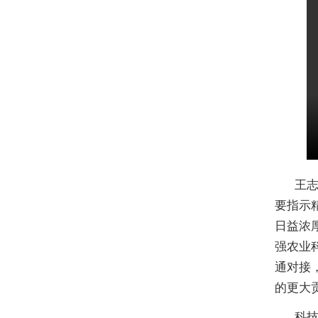
王
要指示
日益浓
强农业
通对接
的更大
科