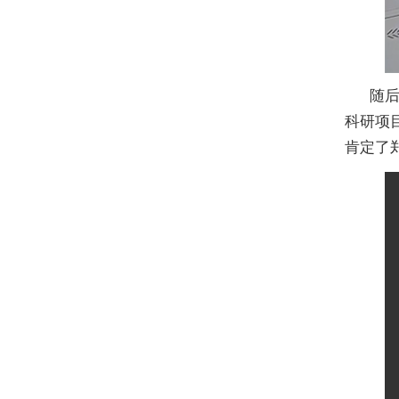
随
科研项
肯定了