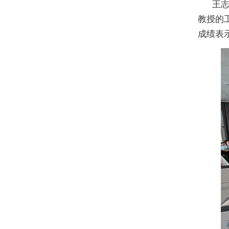
王
教授的
成绩表