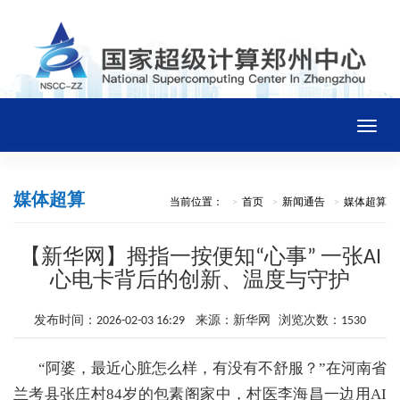
Toggle
naviga
首页
媒体超算
当前位置：
首页
新闻通告
媒体超算
中心概况
【新华网】拇指一按便知“心事” 一张AI
心电卡背后的创新、温度与守护
新闻通告
发布时间：2026-02-03 16:29 来源：新华网 浏览次数：1530
平台资源
“阿婆，最近心脏怎么样，有没有不舒服？”在河南省
兰考县张庄村84岁的包素阁家中，村医李海昌一边用AI