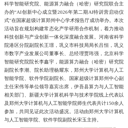
解决方案
科学智能研究院、能源算力融合（哈密）研究院联合主
办的“AI创新中心成立暨2026年第二期AI特训营启动仪
用户中心
式”在国家超级计算郑州中心学术报告厅成功举办。本次
活动旨在规划构建常态化产学研用合作机制，着力推动
科学研究
科技创新与产业创新一体化深度融合发展。河南省科学
院港区分院副院长王璟，巩义市科技局局长吕恒，巩义
人才引进
市数字产业发展公司董事长、总经理贾玮强，北京科学
智能研究院院长李鑫宇，能源算力融合（哈密）研究院
副院长李潮、院长助理杨耀东，郑州大学计算机与人工
党的建设
智能学院、软件学院副院长、国家超级计算郑州中心副
主任宋伟等单位领导嘉宾出席，伊吾县算力与人工智能
相关部门、新疆大学计算机科学与技术学院线上代表以
及郑州大学计算机与人工智能学院师生代表共计150余人
参加，共同见证此次活动盛况。活动由郑州大学计算机
与人工智能学院、软件学院副院长宋玉主持。