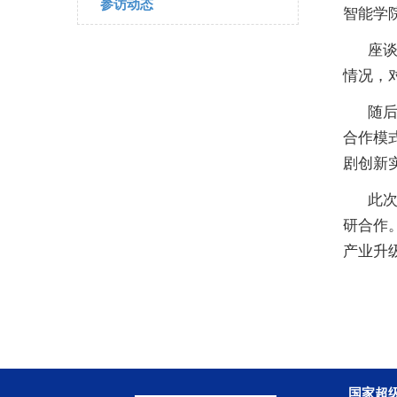
参访动态
智能学
座
情况，
随
合作模
剧创新
此
研合作
产业升
国家超