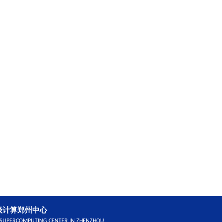
级计算郑州中心
 SUPERCOMPUTING CENTER IN ZHENZHOU