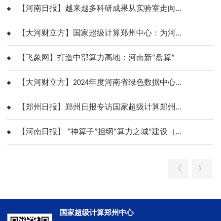
解决方案
【河南日报】越来越多科研成果从实验室走向现实
用户中心
【大河财立方】国家超级计算郑州中心：为河南抢占算力新赛道贡献力量
【飞象网】打造中部算力高地：河南新“盘算”
科学研究
【大河财立方】2024年度河南省绿色数据中心遴选活动正式启动
人才引进
【郑州日报】郑州日报专访国家超级计算郑州中心陈强博士：勇攀科学高峰 为高质量发展提供强大算力支撑
党的建设
【河南日报】 “神算子”担纲“算力之城”建设（全力拼经济）
《
》
国家超级计算郑州中心